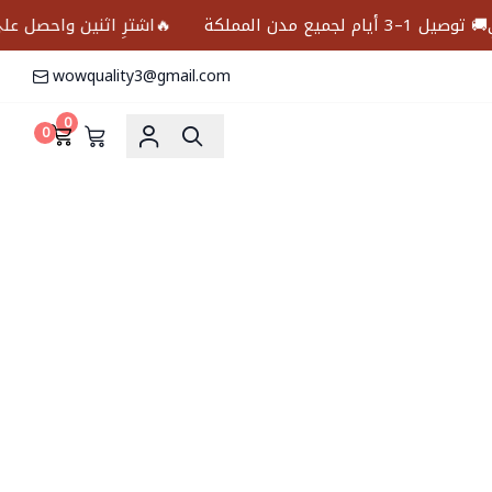
كة
🔥اشترِ اثنين واحصل على الثالث مجانًا🥇ضما
wowquality3@gmail.com
0
0