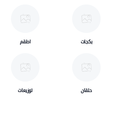
بكجات
اطقم
حلقان
توزيعات