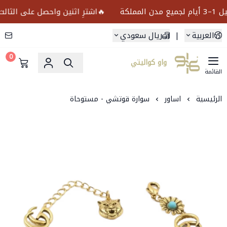
🔥اشترِ اثنين واحصل على الثالث مجانًا🥇ضمان ذ
العربية
|
ريال سعودي
0
واو كواليتي
القائمة
الرئيسية
اساور
سوارة قوتشي - مستوحاة