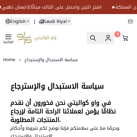
🔥اشترِ اثنين واحصل على الثالث مجانًا🥇ضمان ذهبي🔄إرجاع مجاني
English
|
Saudi Riyal
0
واو كواليتي
القائمة
سياسة الاستبدال والإسترجاع
Home
سياسة الاستبدال والإسترجاع
في واو كواليتي نحن فخورون أن نقدم
نظامًا يؤمن لعملائنا الراحة التامة لإرجاع
المنتجات المطلوبة.
وحرصًا منا على سلامتكم فإننا نوضح لكم شروط وأحكام
الاستبدال والاسترجاع: