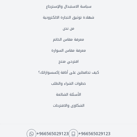
سياسة الاستبدال والإسترجاع
شهادة توثيق التجارة الالكترونية
من نحن
معرفة مقاس الخاتم
معرفة مقاس السوارة
اقترحي منتج
كيف تحافظين على أناقة إكسسواراتك؟
خطوات الشراء والطلب
الأسئلة الشائعة
الشكاوى والاقترحات
+966565029123
+966565029123