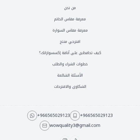
من نحن
معرفة مقاس الخاتم
معرفة مقاس السوارة
اقترحي منتج
كيف تحافظين على أناقة إكسسواراتك؟
خطوات الشراء والطلب
الأسئلة الشائعة
الشكاوى والاقترحات
+966565029123
+966565029123
wowquality3@gmail.com