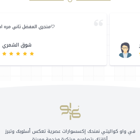
افنان مرير
في واو كواليتي نمنحك إكسسوارات عصرية تعكس أسلوبك وتبرز
أناقتك بتصاميم مبتكرة وخدمة مميزة