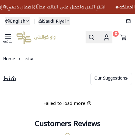
🔥اشترِ اثنين واحصل على الثالث مجانًا🥇ضمان ذهبي🔄إرجاع مجاني🚚 توص
English
|
Saudi Riyal
0
واو كواليتي
القائمة
شنط
Home
شنط
Failed to load more 😢
Customers Reviews